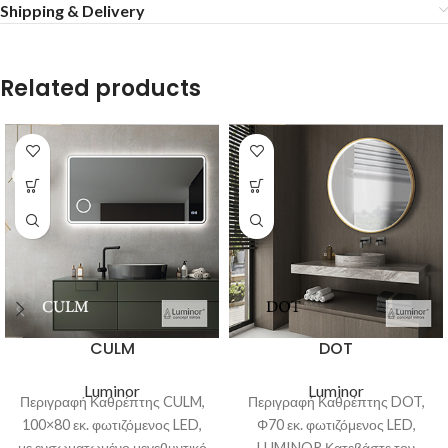
Shipping & Delivery
Related products
CULM
DOT
Luminor
Luminor
Περιγραφή Καθρέπτης CULM,
Περιγραφή Καθρέπτης DOT,
100×80 εκ. φωτιζόμενος LED,
Φ70 εκ. φωτιζόμενος LED,
με ενσωματωμένο μεγεθυντικό
LUMINOR Κατεβάστε τον