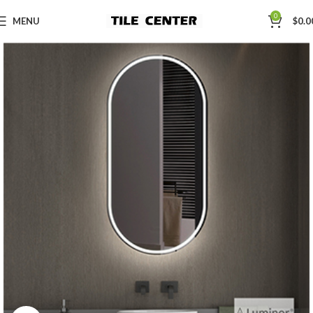
0
MENU
$
0.0