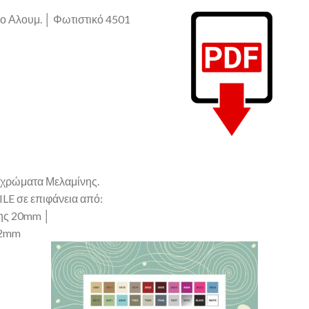
ο Αλουμ. │ Φωτιστικό 4501
χρώματα Μελαμίνης.
LE σε επιφάνεια από:
ης 20mm │
12mm