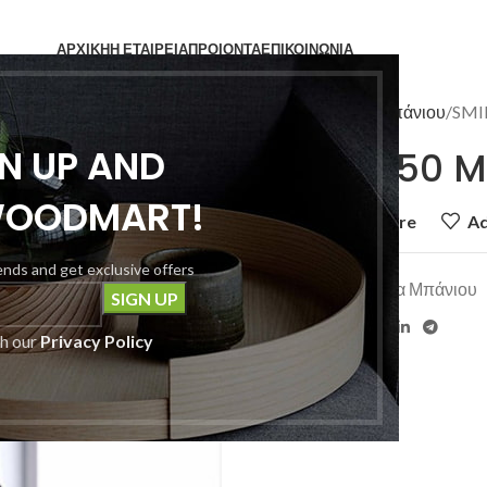
ΑΡΧΙΚΗ
Η ΕΤΑΙΡΕΙΑ
ΠΡΟΙΟΝΤΑ
ΕΠΙΚΟΙΝΩΝΙΑ
Home
Έπιπλα Μπάνιου
SMI
GN UP AND
SMILE 050 M
WOODMART!
Add to compare
Ad
rends and get exclusive offers
Category:
Έπιπλα Μπάνιου
Share:
th our
Privacy Policy