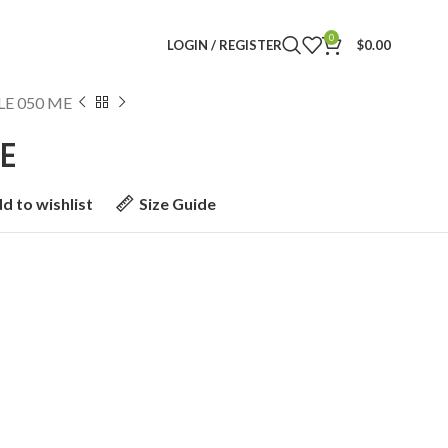
0
LOGIN / REGISTER
$
0.00
LE 050 ME
E
d to wishlist
Size Guide