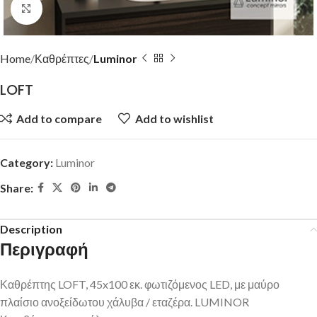
Click to enlarge
Home
Καθρέπτες
Luminor
LOFT
Add to compare
Add to wishlist
Category:
Luminor
Share:
Description
Περιγραφή
Καθρέπτης LOFT, 45x100 εκ. φωτιζόμενος LED, με μαύρο
πλαίσιο ανοξείδωτου χάλυβα / εταζέρα. LUMINOR