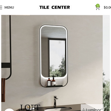
0
MENU
$
0.0