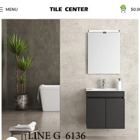
0
MENU
$
0.0