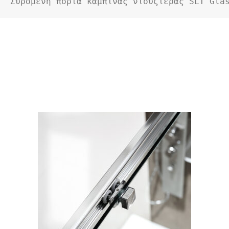
Συρόμενη πόρτα καμπίνας ντουζιέρας SLT Gla