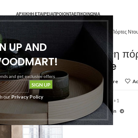
ΑΡΧΙΚΗ
Η ΕΤΑΙΡΕΙΑ
ΠΡΟΙΟΝΤΑ
ΕΠΙΚΟΙΝΩΝΙΑ
Home
Καμπίνες
Πόρτες Ντο
GN UP AND
Συρόμενη πόρ
WOODMART!
Chrome
rends and get exclusive offers
Add to compare
Ad
th our
Privacy Policy
Category:
Slider 1+1
Share: