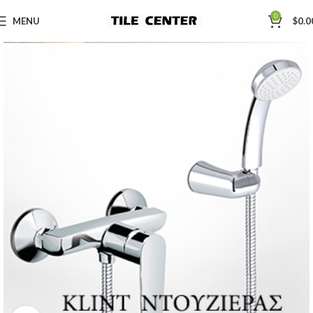
0
MENU
$
0.0