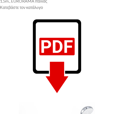
1,5m., EURORAMA Ιταλίας
Κατεβάστε τον κατάλoγο