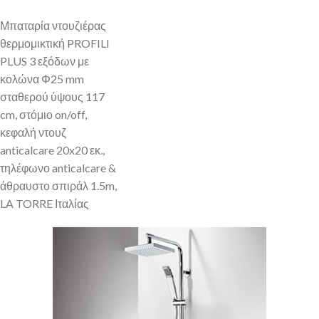
Μπαταρία ντουζιέρας
θερμομικτική PROFILI
PLUS 3 εξόδων με
κολώνα Φ25 mm
σταθερού ύψους 117
cm, στόμιο on/off,
κεφαλή ντουζ
anticalcare 20x20 εκ.,
τηλέφωνο anticalcare &
άθραυστο σπιράλ 1.5m,
LA TORRE Ιταλίας