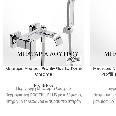
Μπαταρία Λουτρού Profili-Plus La Torre
Μπαταρία Νι
Chrome
Profili
Profili Plus
Περιγραφή Μπαταρία λουτρού
Περιγρ
θερμομικτική PROFILI-PLUS με τηλέφωνο,
θερμομικτικ
στήριγμα τηλεφώνου & άθραυστο σπιράλ
βαλβίδα, LA
1,5m, LA TORRE Ιταλίας Κατεβάστε τον
κατάλoγο