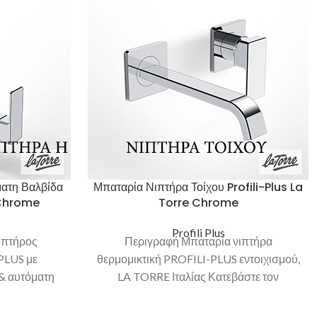
ματη Βαλβίδα
Μπαταρία Νιπτήρα Τοίχου Profili-Plus La
 Chrome
Torre Chrome
Profili Plus
ιπτήρος
Περιγραφή Μπαταρία νιπτήρα
PLUS με
θερμομικτική PROFILI-PLUS εντοιχισμού,
& αυτόματη
LA TORRE Ιταλίας Κατεβάστε τον
ατεβάστε τον
κατάλoγο