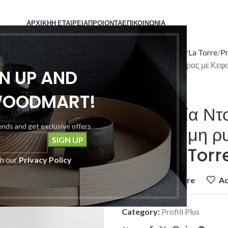
ΑΡΧΙΚΗ
Η ΕΤΑΙΡΕΙΑ
ΠΡΟΙΟΝΤΑ
ΕΠΙΚΟΙΝΩΝΙΑ
Home
Μπαταρίες
La Torre
Pr
Μπαταρία Ντουζιέρας με Κεφαλ
GN UP AND
Chrome
WOODMART!
Μπαταρία Ντο
rends and get exclusive offers
Κολώνα μη ρυ
plus La Tor
th our
Privacy Policy
Add to compare
Ad
Category:
Profili Plus