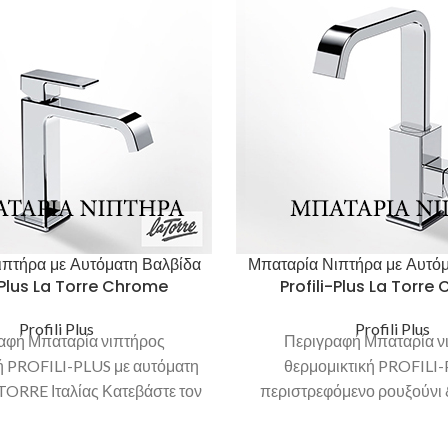
πτήρα με Αυτόματη Βαλβίδα
Μπαταρία Νιπτήρα με Αυτό
-Plus La Torre Chrome
Profili-Plus La Torre
Profili Plus
Profili Plus
αφή Μπαταρία νιπτήρος
Περιγραφή Μπαταρία ν
ή PROFILI-PLUS με αυτόματη
θερμομικτική PROFILI-
 TORRE Ιταλίας Κατεβάστε τον
περιστρεφόμενο ρουξούνι 
κατάλoγο
βαλβίδα, LA TORRE Ιταλίας Κ
κατάλoγο