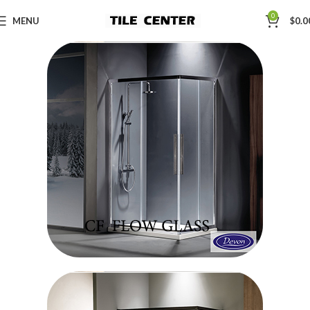
0
MENU
$
0.0